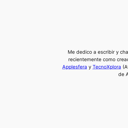
Me dedico a escribir y ch
recientemente como crea
Applesfera
y
TecnoXplora
(At
de A