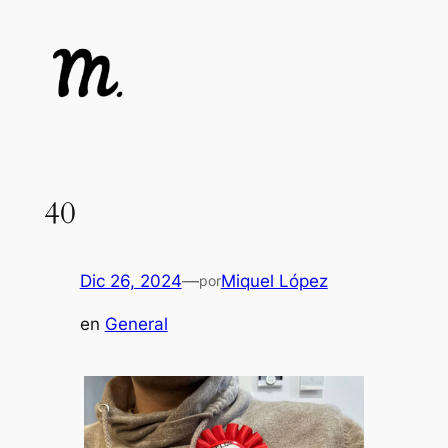
Saltar
al
contenido
40
Dic 26, 2024
—
Miquel López
por
en
General