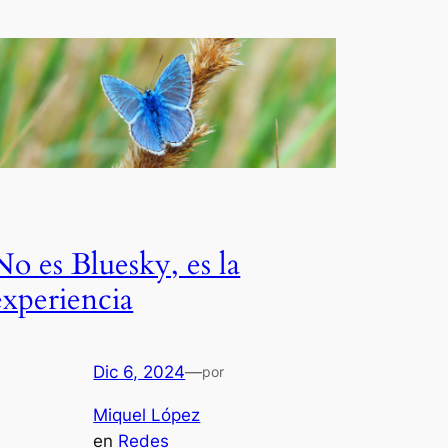
No es Bluesky, es la
experiencia
Dic 6, 2024
—
por
Miquel López
en
Redes