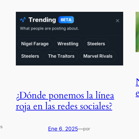
¿Dónde ponemos la línea
roja en las redes sociales?
es
Ene 6, 2025
—
por