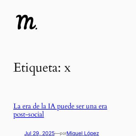
Saltar
al
contenido
Etiqueta:
x
La era de la IA puede ser una era
post-social
Jul 29, 2025
—
Miquel López
por