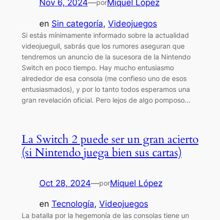
Nov 6, 2024
—
Miquel López
por
en
Sin categoría
, 
Videojuegos
Si estás mínimamente informado sobre la actualidad
videojueguil, sabrás que los rumores aseguran que
tendremos un anuncio de la sucesora de la Nintendo
Switch en poco tiempo. Hay mucho entusiasmo
alrededor de esa consola (me confieso uno de esos
entusiasmados), y por lo tanto todos esperamos una
gran revelación oficial. Pero lejos de algo pomposo…
La Switch 2 puede ser un gran acierto
(si Nintendo juega bien sus cartas)
Oct 28, 2024
—
Miquel López
por
en
Tecnología
, 
Videojuegos
La batalla por la hegemonía de las consolas tiene un