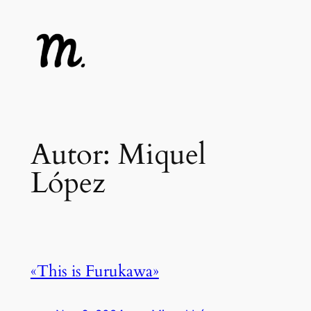
Saltar
al
contenido
Autor:
Miquel
López
«This is Furukawa»