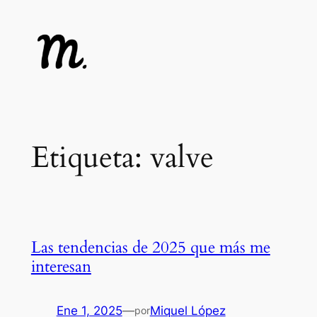
Saltar
al
contenido
Etiqueta:
valve
Las tendencias de 2025 que más me
interesan
Ene 1, 2025
—
Miquel López
por