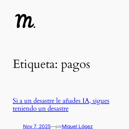
Saltar
al
contenido
Etiqueta:
pagos
Si a un desastre le añades IA, sigues
teniendo un desastre
Nov 7, 2025
—
Miquel López
por