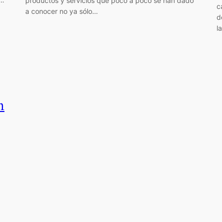
productos y servicios que poco a poco se han dado
c
a conocer no ya sólo…
d
l
n