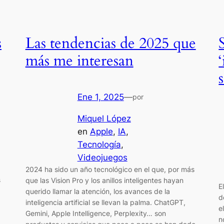
s
Las tendencias de 2025 que
más me interesan
Ene 1, 2025
—
por
Miquel López
en
Apple
, 
IA
, 
Tecnología
, 
Videojuegos
2024 ha sido un año tecnológico en el que, por más
s
que las Vision Pro y los anillos inteligentes hayan
E
querido llamar la atención, los avances de la
d
inteligencia artificial se llevan la palma. ChatGPT,
e
Gemini, Apple Intelligence, Perplexity… son
n
o…