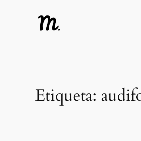
Saltar
al
contenido
Etiqueta:
audif